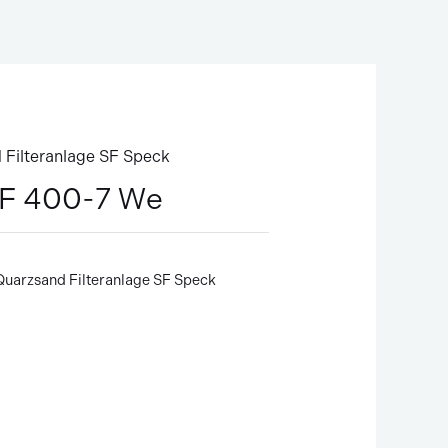
 Filteranlage SF Speck
F 400-7 We
x
Quarzsand Filteranlage SF Speck