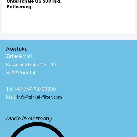
Unterschale QS 500 inkl.
Entleerung
Kontakt
Zirkel GmbH
Kasseler Straße 40 – 46
36391 Sinntal
Tel. +49 9741 93703330
Mail:
info@zirkel-filter.com
Made in Germany