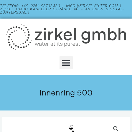
Zum
TELEFON: +49 9741 93703330 | INFO@ZIRKEL-FILTER.COM |
ZIRKEL GMBH KASSELER STRASSE 40 – 46 36391 SINNTAL-Z
Inhalt
ÜNTERSBACH
springen
Menu
Innenring 500