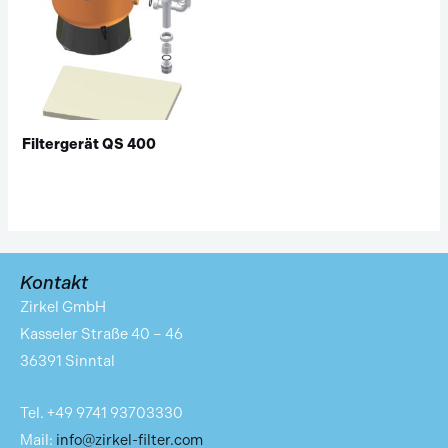
Filtergerät QS 400
Kontakt
Zirkel GmbH
Kasseler Straße 40 – 46
36391 Sinntal
Tel. +49 9741 93703330
Mail:
info@zirkel-filter.com