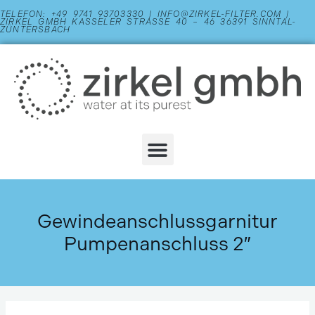
Zum
TELEFON: +49 9741 93703330 | INFO@ZIRKEL-FILTER.COM |
ZIRKEL GMBH KASSELER STRASSE 40 – 46 36391 SINNTAL-Z
Inhalt
ÜNTERSBACH
springen
Menu
Gewindeanschlussgarnitur
Pumpenanschluss 2″