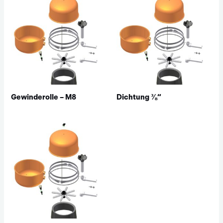
Gewinderolle – M8
Dichtung ⅜“