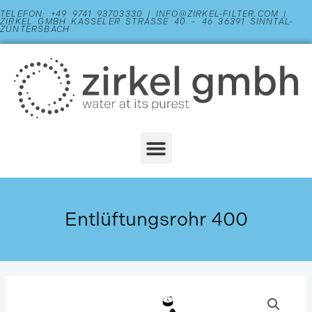
Zum
TELEFON: +49 9741 93703330 | INFO@ZIRKEL-FILTER.COM |
ZIRKEL GMBH KASSELER STRASSE 40 – 46 36391 SINNTAL-Z
Inhalt
ÜNTERSBACH
springen
Menu
Entlüftungsrohr 400