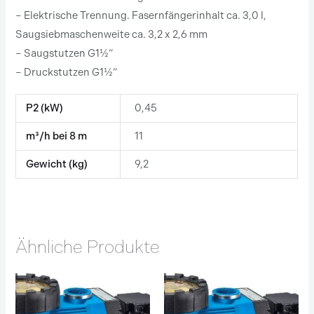
– Elektrische Trennung. Fasernfängerinhalt ca. 3,0 l,
Saugsiebmaschenweite ca. 3,2 x 2,6 mm
– Saugstutzen G1½“
– Druckstutzen G1½“
P2 (kW)
0,45
m³/h bei 8 m
11
Gewicht (kg)
9,2
Ähnliche Produkte