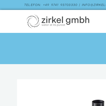
Zum
TELEFON: +49 9741 93703330 | INFO@ZIRKE
Inhalt
springen