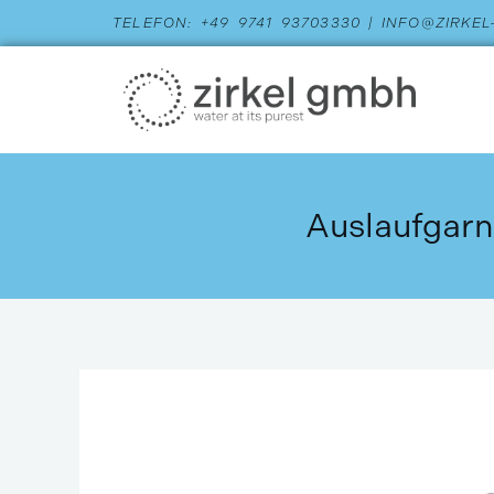
Zum
TELEFON: +49 9741 93703330 | INFO@ZIRKE
Inhalt
springen
Auslaufgarni