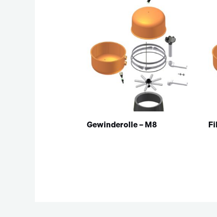
Gewinderolle – M8
Fi