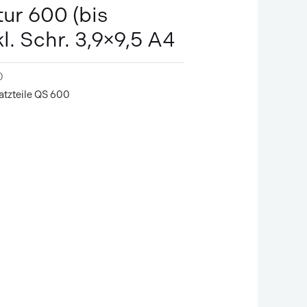
tur 600 (bis
kl. Schr. 3,9×9,5 A4
0
atzteile QS 600