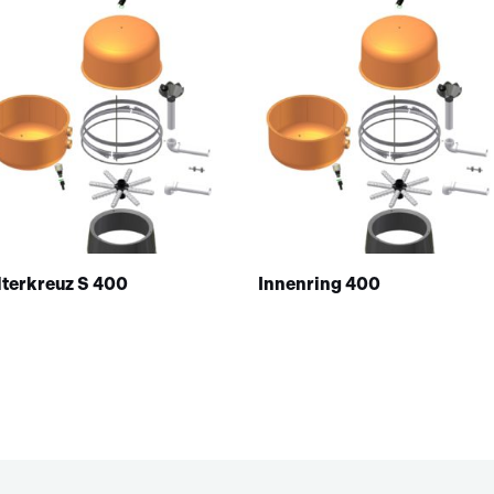
lterkreuz S 400
Innenring 400