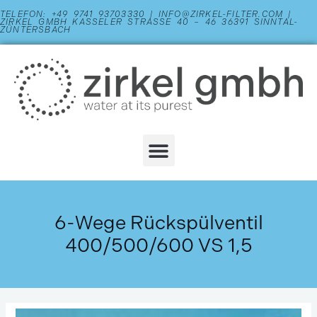
Zum
TELEFON: +49 9741 93703330 | INFO@ZIRKEL-FILTER.COM |
ZIRKEL GMBH KASSELER STRASSE 40 – 46 36391 SINNTAL-Z
Inhalt
ÜNTERSBACH
springen
Menu
6-Wege Rückspülventil
400/500/600 VS 1,5