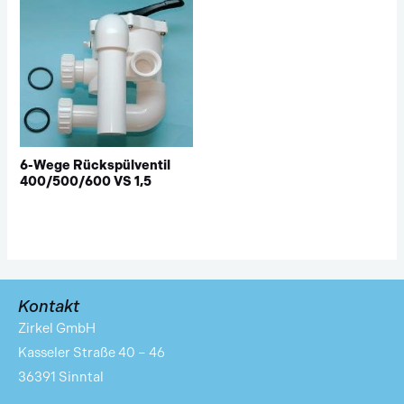
6-Wege Rückspülventil
400/500/600 VS 1,5
Kontakt
Zirkel GmbH
Kasseler Straße 40 – 46
36391 Sinntal